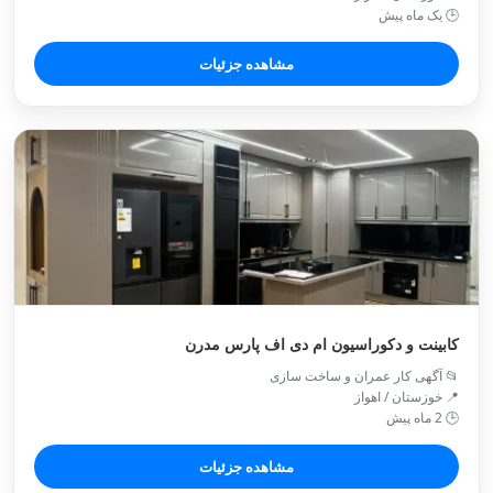
🕒 یک ماه پیش
مشاهده جزئیات
کابینت و دکوراسیون ام دی اف پارس مدرن
📂 آگهی کار عمران و ساخت سازی
📍 خوزستان / اهواز
🕒 2 ماه پیش
مشاهده جزئیات