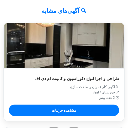
🔍 آگهی‌های مشابه
طراحی و اجرا انواع دکوراسیون و کابینت ام دی اف
📂 آگهی کار عمران و ساخت سازی
📍 خوزستان / اهواز
🕒 2 هفته پیش
مشاهده جزئیات