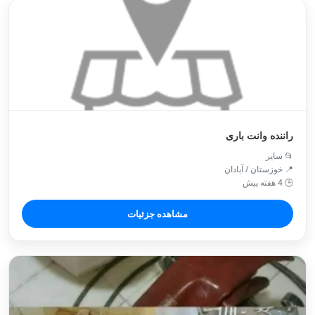
راننده وانت باری
📂 سایر
📍 خوزستان / آبادان
🕒 4 هفته پیش
مشاهده جزئیات