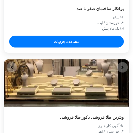
برقکار ساختمان صفر تا صد
📂 سایر
📍 خوزستان / ايذه
🕒 یک ماه پیش
مشاهده جزئیات
ویترین طلا فروشی دکور طلا فروشی
📂 آگهی کار هنری
📍 خوزستان / اهواز