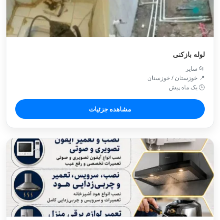
لوله بازکنی
📂 سایر
📍 خوزستان / خوزستان
🕒 یک ماه پیش
مشاهده جزئیات