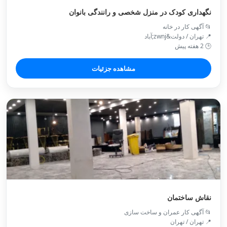
نگهداری کودک در منزل شخصی و رانندگی بانوان
📂 آگهی کار در خانه
📍 تهران / دولت&zwnj;آباد
🕒 2 هفته پیش
مشاهده جزئیات
نقاش ساختمان
📂 آگهی کار عمران و ساخت سازی
📍 تهران / تهران