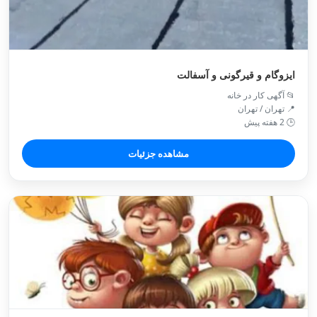
ایزوگام و قیرگونی و آسفالت
📂 آگهی کار در خانه
📍 تهران / تهران
🕒 2 هفته پیش
مشاهده جزئیات