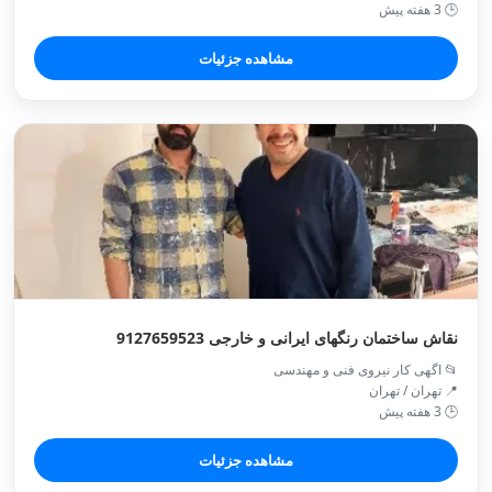
🕒 3 هفته پیش
مشاهده جزئیات
نقاش ساختمان رنگهای ایرانی و خارجی 9127659523
📂 اگهی کار نیروی فنی و مهندسی
📍 تهران / تهران
🕒 3 هفته پیش
مشاهده جزئیات