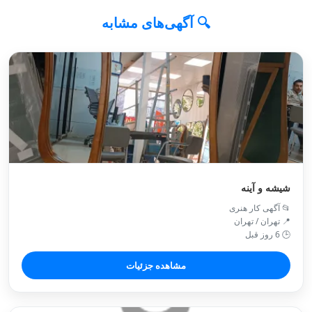
🔍 آگهی‌های مشابه
شیشه و آینه
📂 آگهی کار هنری
📍 تهران / تهران
🕒 6 روز قبل
مشاهده جزئیات