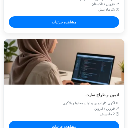
📍 قزوین / تاكستان
🕒 یک ماه پیش
مشاهده جزئیات
ادمین و طراح سایت
📂 آگهی کار ادمین و تولید محتوا و بلاگری
📍 قزوین / قزوین
🕒 2 ماه پیش
مشاهده جزئیات