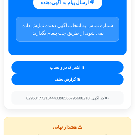
💬 ارسال پیام به آگهی‌دهنده
شماره تماس به انتخاب آگهی دهنده نمایش داده
نمی شود. از طریق چت پیغام بگذارید.
📱 اشتراک در واتساپ
🚨 گزارش تخلف
🔑 کد آگهی: 829531772134440398566795608210
⚠️ هشدار نهایی