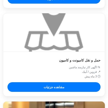
حمل و نقل کامیونت و کامیون
📂 اگهی کار نیازمند ماشین
📍 قزوین / آبيك
🕒 3 ماه پیش
مشاهده جزئیات