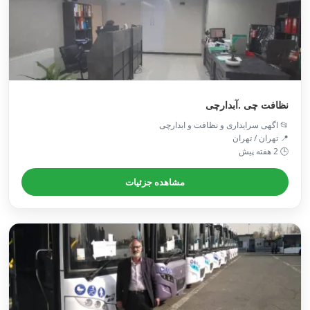
نظافت چی .آبدارچی
📂 اگهی سرایداری و نظافت و ابدارچی
📍 تهران / تهران
🕒 2 هفته پیش
مشاهده جزئیات