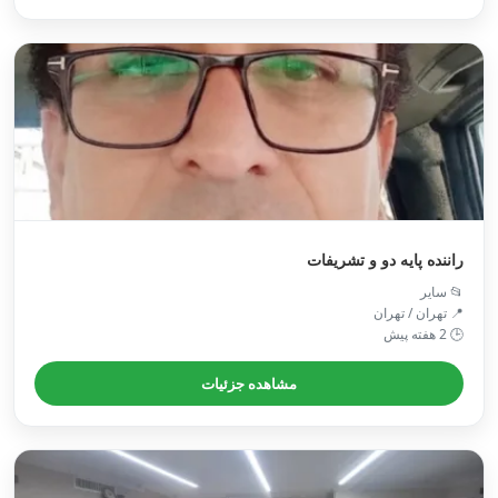
راننده پایه دو و تشریفات
📂 سایر
📍 تهران / تهران
🕒 2 هفته پیش
مشاهده جزئیات