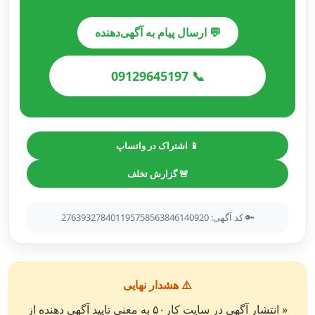
💬 ارسال پیام به آگهی‌دهنده
📞 09129645197
📱 اشتراک در واتساپ
🚨 گزارش تخلف
🔑 کد آگهی: 276393278401195758563846140920
⚠️ هشدار نهایی
« انتشار آگهی در سایت کار۵۰ به معنی تایید آگهی دهنده از