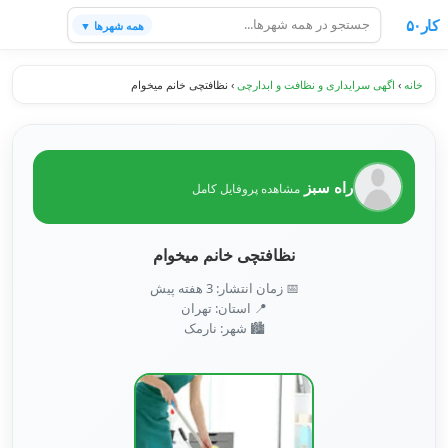
کار۵۰
همه شهرها ▼
خانه
›
اگهی سرایداری و نظافت و ابدارچی
›
نظافتچی خانم میخوام
راه سبز
مشاهده پروفایل کامل
نظافتچی خانم میخوام
📅 زمان انتشار: 3 هفته پیش
📍 استان: تهران
🏙️ شهر: نارمک