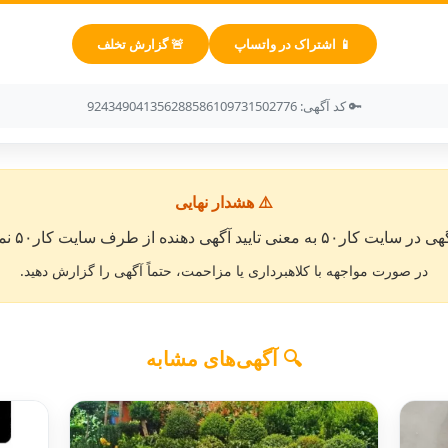
📱 اشتراک در واتساپ
🚨 گزارش تخلف
🔑 کد آگهی: 924349041356288586109731502776
⚠️ هشدار نهایی
معنی تایید آگهی دهنده از طرف سایت کار۵۰ نمی باشد. »
در صورت مواجهه با کلاهبرداری یا مزاحمت، حتماً آگهی را گزارش دهید.
🔍 آگهی‌های مشابه