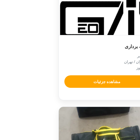
نقشه ب

📍 تهران /
🕒
مشاهده جزئیات