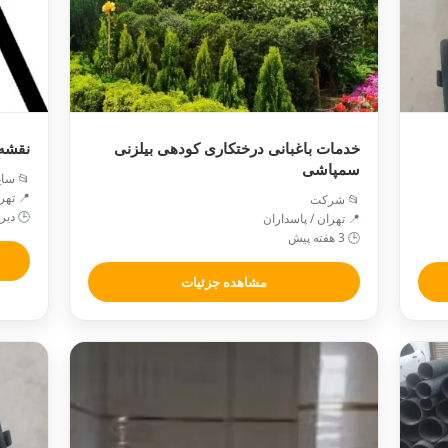
رداری
خدمات باغبانی درختکاری کودهی بیلزنی
سمپاشی
 سایر
 تهران
📂 شرکت
 دیروز
📍 تهران / پاسداران
🕒 3 هفته پیش
مشاهده جزئیات