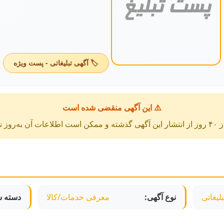
🏷️ آگهی تبلیغاتی - پست ویژه
⚠️ این آگهی منقضی شده است
عات آن به‌روز نباشد.
لیغاتی
نوع آگهی:
معرفی خدمات/کالا
دسته ش