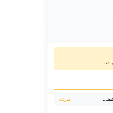
غلی:
شرکت