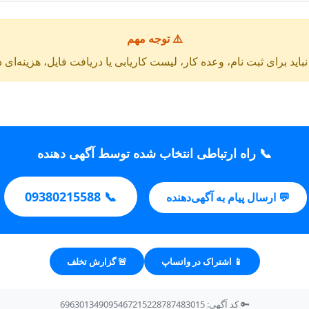
⚠️ توجه مهم
باید برای ثبت نام، وعده کار، لیست کاریابی یا دریافت فایل، هزینه‌ای 
📞 راه ارتباطی انتخاب شده توسط آگهی دهنده
📞 09380215588
💬 ارسال پیام به آگهی‌دهنده
📱 اشتراک در واتساپ
🚨 گزارش تخلف
🔑 کد آگهی: 696301349095467215228787483015