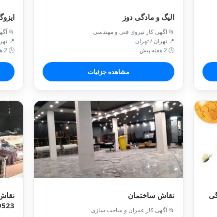
الیگ و مادگی دوز
ایزوگ
📂 اگهی کار نیروی فنی و مهندسی
📂 آگه
📍 تهران / تهران
📍 تهر
🕒 2 هفته پیش
🕒 2 هفته پیش
مشاهده جزئیات
گی
نقاش ساختمان
نقاش 
9523
📂 آگهی کار عمران و ساخت سازی