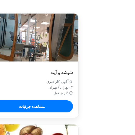
شیشه و آینه
📂 آگهی کار هنری
📍 تهران / تهران
🕒 6 روز قبل
مشاهده جزئیات