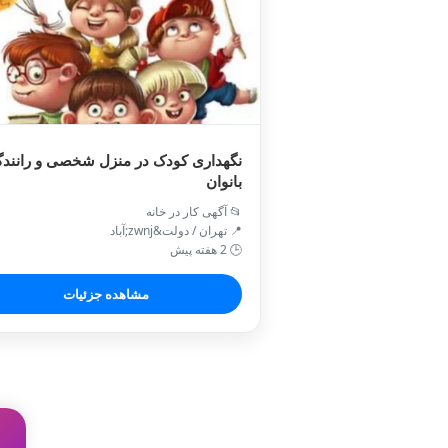
نگهداری کودک در منزل شخصی و رانند
بانوان
📂 آگهی کار در خانه
📍 تهران / دولت&zwnj;آباد
🕒 2 هفته پیش
مشاهده جزئیات