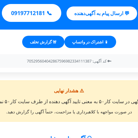
📞 09197712181
💬 ارسال پیام به آگهی‌دهنده
📱 اشتراک در واتساپ
🚨 گزارش تخلف
🔑 کد آگهی: 705295604042867596982334111387
⚠️ هشدار نهایی
معنی تایید آگهی دهنده از طرف سایت کار۵۰ نمی باشد. »
در صورت مواجهه با کلاهبرداری یا مزاحمت، حتماً آگهی را گزارش دهید.