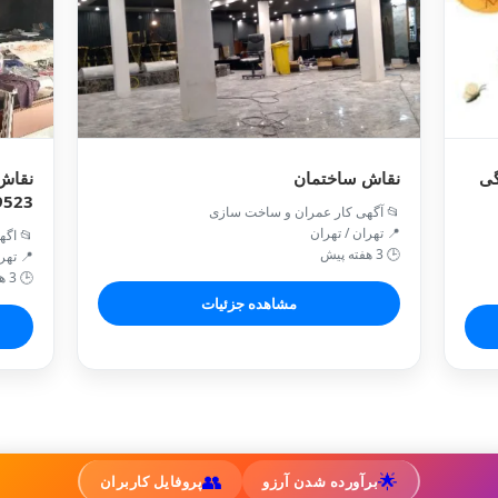
گی
نقاش ساختمان
نقاش 
9523
📂 آگهی کار عمران و ساخت سازی
📍 تهران / تهران
📂 اگه
🕒 3 هفته پیش
📍 تهر
🕒 3 هفته پیش
مشاهده جزئیات
👥
🌟
برآورده شدن آرزو
پروفایل کاربران