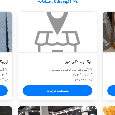
🔍 آگهی‌های مشابه
الیگ و مادگی دوز
ایزوگ
📂 اگهی کار نیروی فنی و مهندسی
📂 آگه
📍 تهران / تهران
📍 تهر
🕒 2 هفته پیش
🕒 2 هفته پیش
مشاهده جزئیات