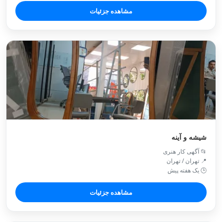
مشاهده جزئیات
شیشه و آینه
📂 آگهی کار هنری
📍 تهران / تهران
🕒 یک هفته پیش
مشاهده جزئیات