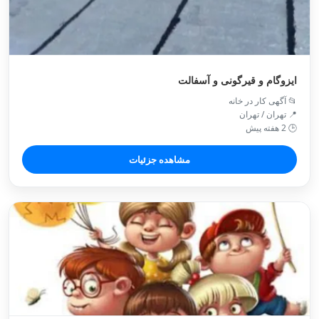
ایزوگام و قیرگونی و آسفالت
📂 آگهی کار در خانه
📍 تهران / تهران
🕒 2 هفته پیش
مشاهده جزئیات