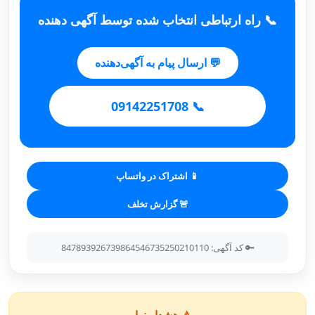
📞 راه ارتباطی انتخاب شده توسط آگهی دهنده
💬 ارسال پیام به آگهی‌دهنده
📞 09142251708
📱 اشتراک در واتساپ
🚨 گزارش تخلف
🔑 کد آگهی: 847893926739864546735250210110