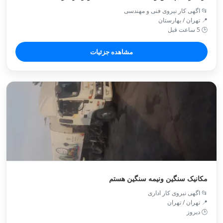
📂 اگهی کار نیروی فنی و مهندسی
📍 تهران / بهارستان
🕒 5 ساعت قبل
مشاهده جزئیات
مکانیک سنگین ونیمه سنگین هستم
📂 اگهی نیروی کار اداری
📍 تهران / تهران
🕒 دیروز