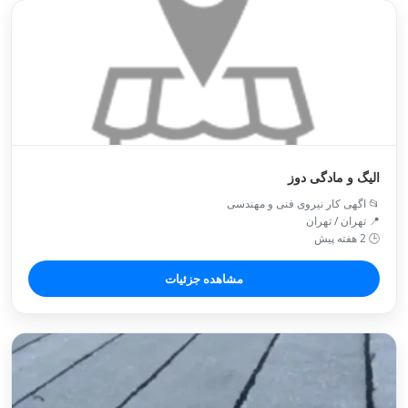
الیگ و مادگی دوز
📂 اگهی کار نیروی فنی و مهندسی
📍 تهران / تهران
🕒 2 هفته پیش
مشاهده جزئیات