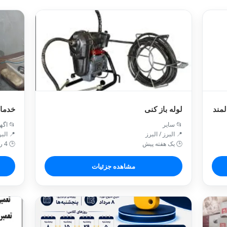
لمند
لوله باز کنی
خدما
📂 سایر
📂 اگه
📍 البرز / البرز
📍 البرز 
🕒 یک هفته پیش
🕒 4 روز قبل
مشاهده جزئیات