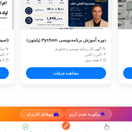
 امید
دوره آموزش برنامه‌نویسی Python (پایتون)
 سایر
📂 اگهی کار برنامه نویسی و فناوری
/ البرز
📍 البرز / البرز
🕒 3 هفته پیش
🕒 3 هفته پیش
مشاهده جزئیات
👥
🌟
پروفایل کاربران
برآورده شدن آرزو