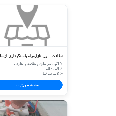
نظافت امورمنازل،راه پله،نگهداری ازسا
📂 اگهی سرایداری و نظافت و ابدارچی
📍 البرز / البرز
🕒 8 ساعت قبل
مشاهده جزئیات