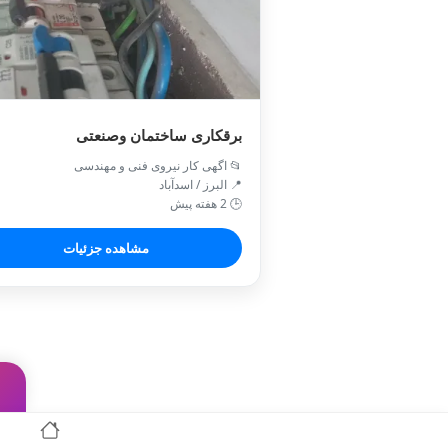
برقکاری ساختمان وصنعتی
📂 اگهی کار نیروی فنی و مهندسی
📍 البرز / اسدآباد
🕒 2 هفته پیش
مشاهده جزئیات