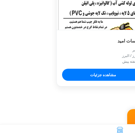
تاسیسات

📍 البرز 
مشاهده جزئیات