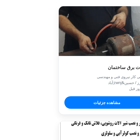
ت برق ساختمان
ی کار نیروی فنی و مهندسی
/ حسین&zwnj;آباد
مشاهده جزئیات