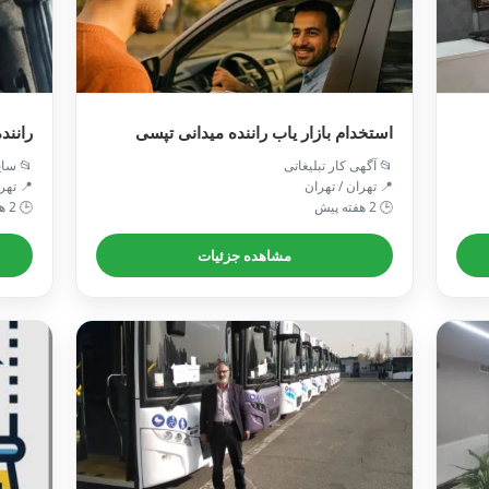
ریفات
استخدام بازار یاب راننده میدانی تپسی
 سایر
📂 آگهی کار تبلیغاتی
 تهران
📍 تهران / تهران
🕒 2 هفته پیش
🕒 2 هفته پیش
مشاهده جزئیات