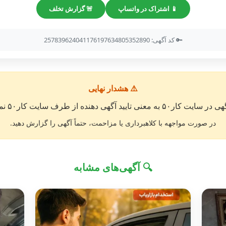
📱 اشتراک در واتساپ
🚨 گزارش تخلف
🔑 کد آگهی: 257839624041176197634805352890
⚠️ هشدار نهایی
معنی تایید آگهی دهنده از طرف سایت کار۵۰ نمی باشد. »
در صورت مواجهه با کلاهبرداری یا مزاحمت، حتماً آگهی را گزارش دهید.
🔍 آگهی‌های مشابه