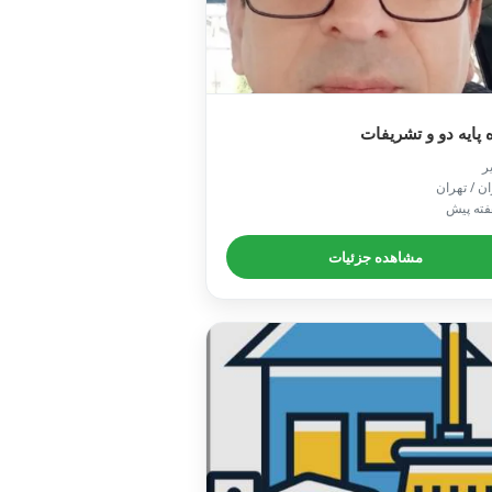
راننده پایه دو و تش

📍 تهران /
مشاهده جزئیات