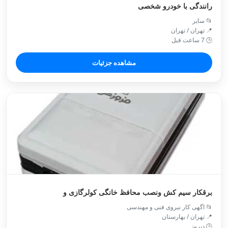
رانندگی با خودرو شخصی
📂 سایر
📍 تهران / تهران
🕒 7 ساعت قبل
مشاهده جزئیات
برقکار سیم کش ونصب محافظ خانگی کولرگازی و
📂 اگهی کار نیروی فنی و مهندسی
📍 تهران / بهارستان
🕒 دیروز