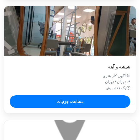
شیشه و آینه
📂 آگهی کار هنری
📍 تهران / تهران
🕒 یک هفته پیش
مشاهده جزئیات