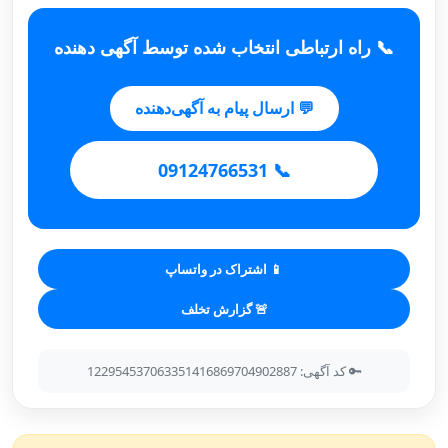
📞 راه ارتباطی انتخاب شده توسط آگهی دهنده
💬 ارسال پیام به آگهی‌دهنده
📞 09124766531
📱 اشتراک در واتساپ
🚨 گزارش تخلف
🔑 کد آگهی: 122954537063351416869704902887