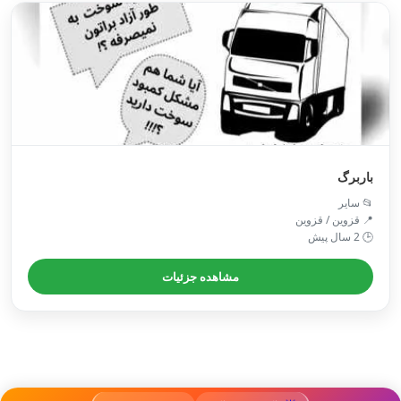
باربرگ
📂 سایر
📍 قزوین / قزوین
🕒 2 سال پیش
مشاهده جزئیات