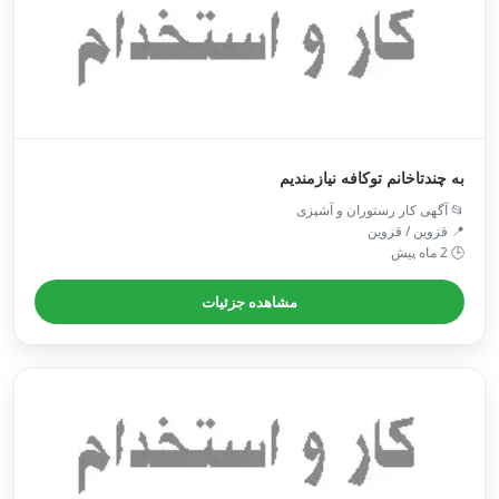
به چندتاخانم توکافه نیازمندیم
📂 آگهی کار رستوران و آشپزی
📍 قزوین / قزوین
🕒 2 ماه پیش
مشاهده جزئیات