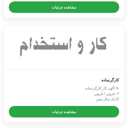
مشاهده جزئیات
کارگرساده
📂 اگهی کار کارگر ساده
📍 قزوین / قزوین
🕒 یک سال پیش
مشاهده جزئیات