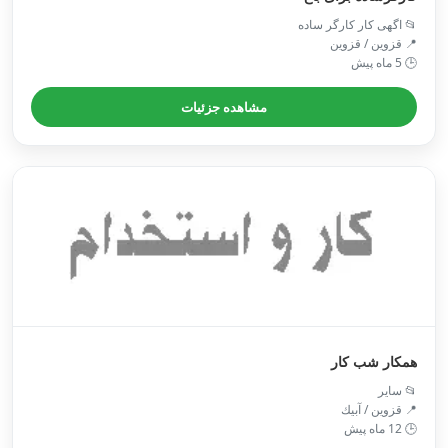
📂 اگهی کار کارگر ساده
📍 قزوین / قزوین
🕒 5 ماه پیش
مشاهده جزئیات
همکار شب کار
📂 سایر
📍 قزوین / آبيك
🕒 12 ماه پیش