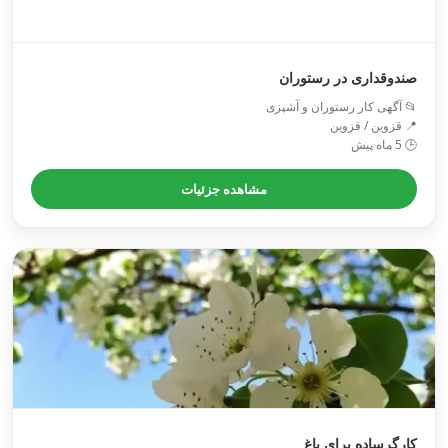
صندوقداری در رستوران
📂 آگهی کار رستوران و آشپزی
📍 قزوین / قزوین
🕒 5 ماه پیش
مشاهده جزئیات
کارگرساده برای باغ