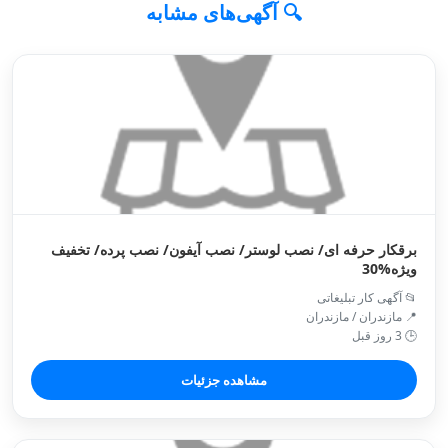
🔍 آگهی‌های مشابه
برقکار حرفه ای/ نصب لوستر/ نصب آیفون/ نصب پرده/ تخفیف
ویژه%30
📂 آگهی کار تبلیغاتی
📍 مازندران / مازندران
🕒 3 روز قبل
مشاهده جزئیات