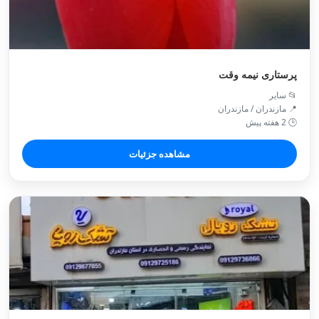
پرستاری نیمه وقت
📂 سایر
📍 مازندران / مازندران
🕒 2 هفته پیش
مشاهده جزئیات