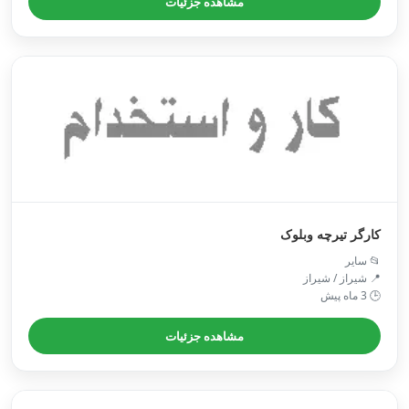
مشاهده جزئیات
کارگر تیرچه وبلوک
📂 سایر
📍 شیراز / شیراز
🕒 3 ماه پیش
مشاهده جزئیات