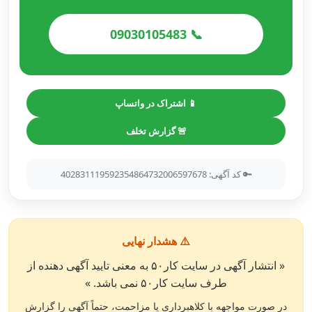
📞 09030105483
📱 اشتراک در واتساپ
🚨 گزارش تخلف
🔑 کد آگهی: 402831119592354864732006597678
⚠️ هشدار نهایی
« انتشار آگهی در سایت کار۵۰ به معنی تایید آگهی دهنده از
طرف سایت کار۵۰ نمی باشد. »
در صورت مواجهه با کلاهبرداری یا مزاحمت، حتماً آگهی را گزارش