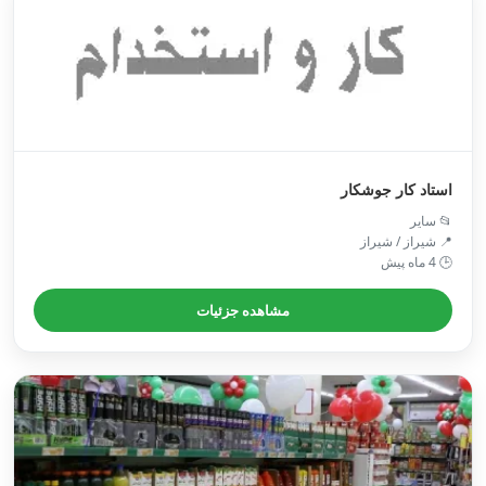
استاد کار جوشکار
📂 سایر
📍 شیراز / شیراز
🕒 4 ماه پیش
مشاهده جزئیات