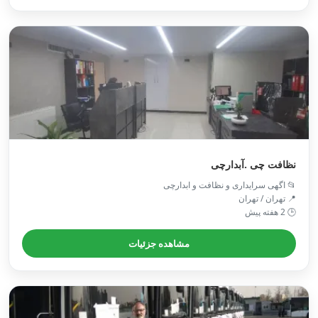
نظافت چی .آبدارچی
📂 اگهی سرایداری و نظافت و ابدارچی
📍 تهران / تهران
🕒 2 هفته پیش
مشاهده جزئیات