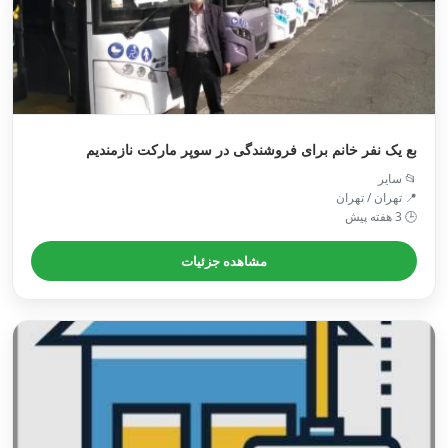
بع یک نفر خانم برای فروشندگی در سوپر مارکت نازمندیم
📂 سایر
📍 تهران / تهران
🕒 3 هفته پیش
مشاهده جزئیات