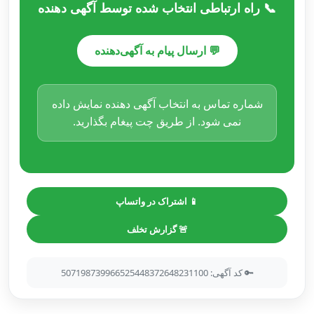
📞 راه ارتباطی انتخاب شده توسط آگهی دهنده
💬 ارسال پیام به آگهی‌دهنده
شماره تماس به انتخاب آگهی دهنده نمایش داده
نمی شود. از طریق چت پیغام بگذارید.
📱 اشتراک در واتساپ
🚨 گزارش تخلف
🔑 کد آگهی: 507198739966525448372648231100