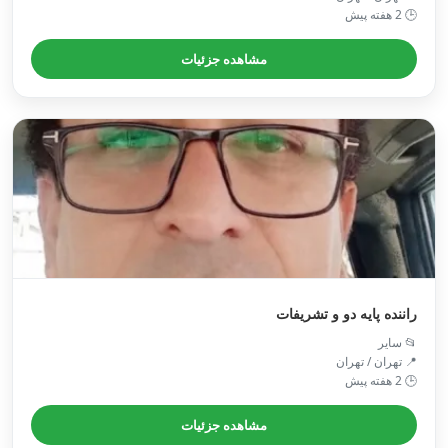
🕒 2 هفته پیش
مشاهده جزئیات
راننده پایه دو و تشریفات
📂 سایر
📍 تهران / تهران
🕒 2 هفته پیش
مشاهده جزئیات