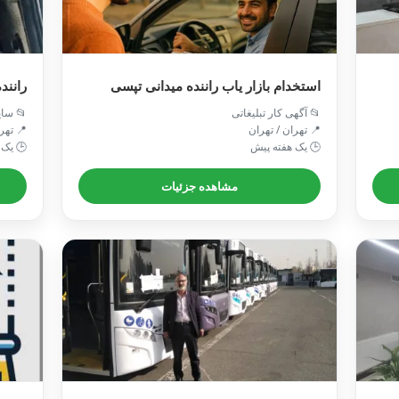
ریفات
استخدام بازار یاب راننده میدانی تپسی
 سایر
📂 آگهی کار تبلیغاتی
 تهران
📍 تهران / تهران
ته پیش
🕒 یک هفته پیش
مشاهده جزئیات