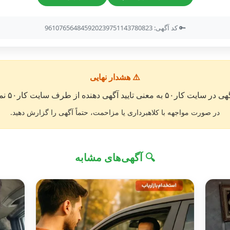
🔑 کد آگهی: 961076564845920239751143780823
⚠️ هشدار نهایی
معنی تایید آگهی دهنده از طرف سایت کار۵۰ نمی باشد. »
در صورت مواجهه با کلاهبرداری یا مزاحمت، حتماً آگهی را گزارش دهید.
🔍 آگهی‌های مشابه