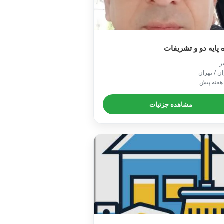
راننده پایه دو و تش

📍 تهران /
🕒 یک هف
مشاهده جزئیات