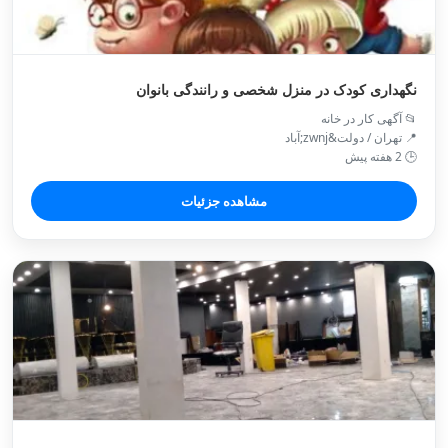
نگهداری کودک در منزل شخصی و رانندگی بانوان
📂 آگهی کار در خانه
📍 تهران / دولت&zwnj;آباد
🕒 2 هفته پیش
مشاهده جزئیات