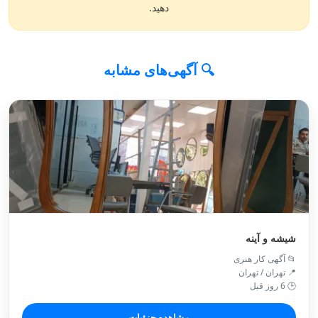
دهید.
🔍 آگهی‌های مشابه
شیشه و آینه
📂 آگهی کار هنری
📍 تهران / تهران
🕒 6 روز قبل
مشاهده جزئیات