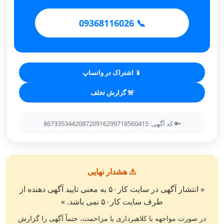
📞 09368116026
📱 اشتراک در واتساپ
🚨 گزارش تخلف
🔑 کد آگهی: 867335344208720916299718560415
⚠️ هشدار نهایی
« انتشار آگهی در سایت کار۵۰ به معنی تایید آگهی دهنده از
طرف سایت کار۵۰ نمی باشد. »
در صورت مواجهه با کلاهبرداری یا مزاحمت، حتماً آگهی را گزارش