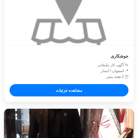
جوشکاری
📂 آگهی کار تبلیغاتی
📍 اصفهان / آبشار
🕒 2 هفته پیش
مشاهده جزئیات