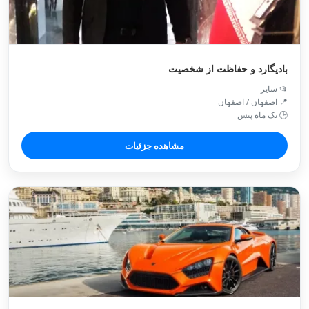
بادیگارد و حفاظت از شخصیت
📂 سایر
📍 اصفهان / اصفهان
🕒 یک ماه پیش
مشاهده جزئیات