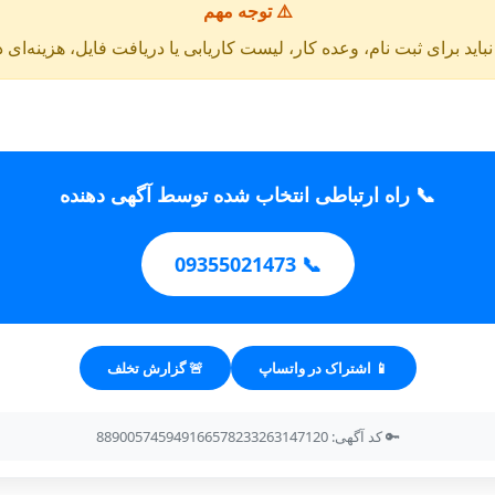
⚠️ توجه مهم
باید برای ثبت نام، وعده کار، لیست کاریابی یا دریافت فایل، هزینه‌ای 
📞 راه ارتباطی انتخاب شده توسط آگهی دهنده
📞 09355021473
📱 اشتراک در واتساپ
🚨 گزارش تخلف
🔑 کد آگهی: 889005745949166578233263147120