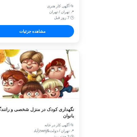
📂 آگهی کار هنری
📍 تهران / تهران
🕒 7 روز قبل
مشاهده جزئیات
نگهداری کودک در منزل شخصی و رانند
بانوان
📂 آگهی کار در خانه
📍 تهران / دولت&zwnj;آباد
🕒 2 هفته پیش