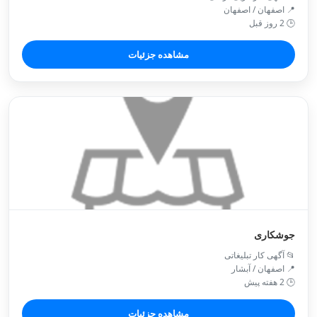
📍 اصفهان / اصفهان
🕒 2 روز قبل
مشاهده جزئیات
جوشکاری
📂 آگهی کار تبلیغاتی
📍 اصفهان / آبشار
🕒 2 هفته پیش
مشاهده جزئیات