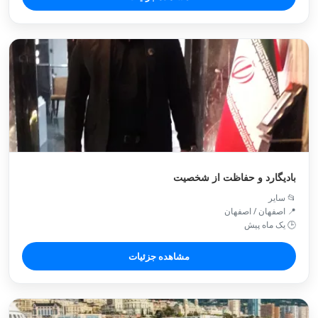
بادیگارد و حفاظت از شخصیت
📂 سایر
📍 اصفهان / اصفهان
🕒 یک ماه پیش
مشاهده جزئیات