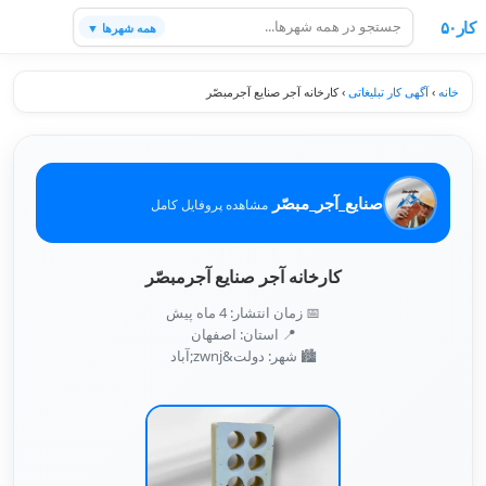
کار۵۰
همه شهرها ▼
خانه
›
آگهی کار تبلیغاتی
›
کارخانه آجر صنایع آجرمبصّر
صنایع_آجر_مبصّر
مشاهده پروفایل کامل
کارخانه آجر صنایع آجرمبصّر
📅 زمان انتشار: 4 ماه پیش
📍 استان: اصفهان
🏙️ شهر: دولت&zwnj;آباد