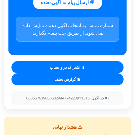
💬 ارسال پیام به آگهی‌دهنده
شماره تماس به انتخاب آگهی دهنده نمایش داده
نمی شود. از طریق چت پیغام بگذارید.
📱 اشتراک در واتساپ
🚨 گزارش تخلف
🔑 کد آگهی: 068557639808632944774220911315
⚠️ هشدار نهایی