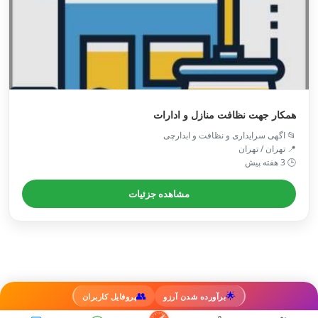
همکار جهت نظافت منازل و ادارات
📂 اگهی سرایداری و نظافت و ابدارچی
📍 تهران / تهران
🕒 3 هفته پیش
مشاهده جزئیات
👥
🌟
برآورده شدن آرزو
پروفایل کاربران