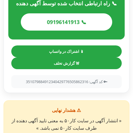
📞 راه ارتباطی انتخاب شده توسط آگهی دهنده
📞 09196141913
📱 اشتراک در واتساپ
🚨 گزارش تخلف
🔑 کد آگهی: 351079884912340429776505862316
⚠️ هشدار نهایی
« انتشار آگهی در سایت کار۵۰ به معنی تایید آگهی دهنده از
طرف سایت کار۵۰ نمی باشد. »