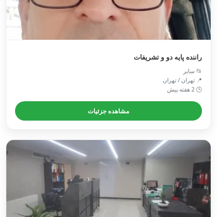
راننده پایه دو و تشریفات
📂 سایر
📍 تهران / تهران
🕒 2 هفته پیش
مشاهده جزئیات