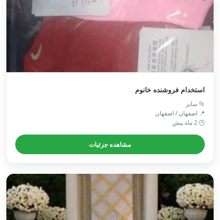
استخدام فروشنده خانوم
📂 سایر
📍 اصفهان / اصفهان
🕒 2 ماه پیش
مشاهده جزئیات