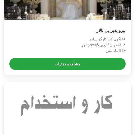
نیرو پذیرایی تالار
📂 اگهی کار کارگر ساده
📍 اصفهان / زرین&zwnj;شهر
🕒 3 ماه پیش
مشاهده جزئیات