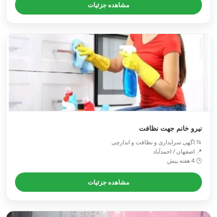
مشاهده جزئیات
نیرو خانم جهت نظافت
📂 اگهی سرایداری و نظافت و ابدارچی
📍 اصفهان / احمدآباد
🕒 4 هفته پیش
مشاهده جزئیات