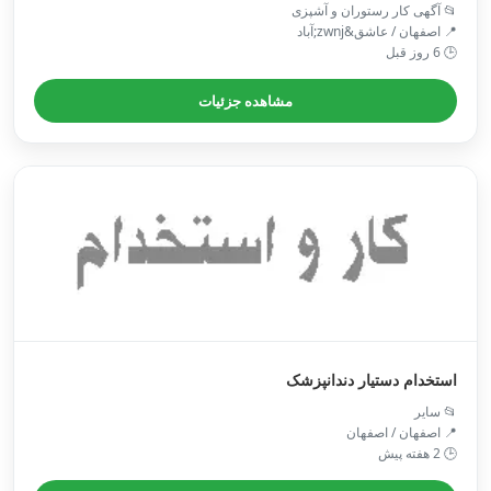
📂 آگهی کار رستوران و آشپزی
📍 اصفهان / عاشق&zwnj;آباد
🕒 6 روز قبل
مشاهده جزئیات
استخدام دستیار دندانپزشک
📂 سایر
📍 اصفهان / اصفهان
🕒 2 هفته پیش