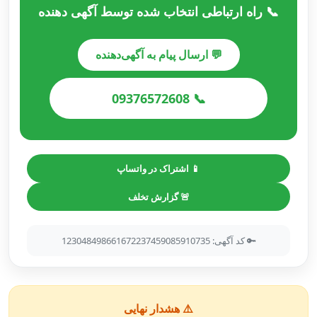
📞 راه ارتباطی انتخاب شده توسط آگهی دهنده
💬 ارسال پیام به آگهی‌دهنده
📞 09376572608
📱 اشتراک در واتساپ
🚨 گزارش تخلف
🔑 کد آگهی: 123048498661672237459085910735
⚠️ هشدار نهایی