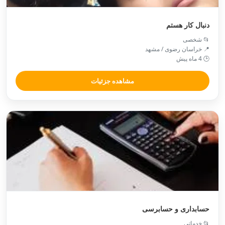
دنبال کار هستم
📂 شخصی
📍 خراسان رضوی / مشهد
🕒 4 ماه پیش
مشاهده جزئیات
حسابداری و حسابرسی
📂 خدماتی