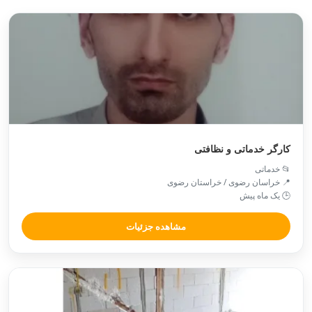
کارگر خدماتی و نظافتی
📂 خدماتی
📍 خراسان رضوی / خراستان رضوی
🕒 یک ماه پیش
مشاهده جزئیات