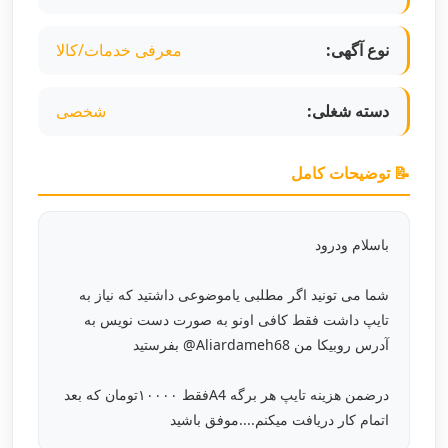
نوع آگهی:
معرفی خدمات/کالا
دسته شغلی:
شخصی
📝 توضیحات کامل
باسلام ودرود
شما می تونید اگر مطلبی یاموضوعی داشتید که نیاز به
تایپ داشت فقط کافی اونو به صورت دست نویس به
آدرس روبیکا من Aliardameh68@ بفرستید
درضمن هزینه تایپ هر برگه A4فقط ۱۰۰۰۰تومان که بعد
اتمام کار دریافت میکنم....موفق باشید