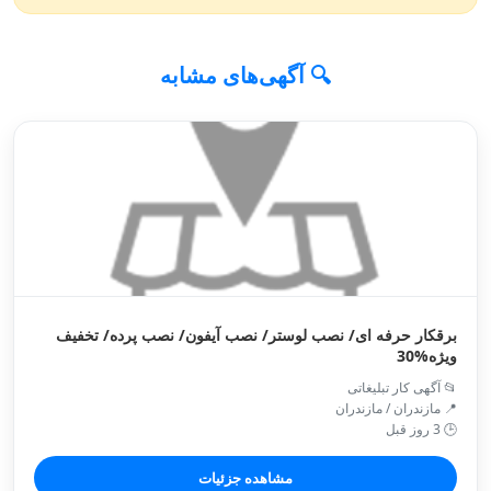
🔍 آگهی‌های مشابه
برقکار حرفه ای/ نصب لوستر/ نصب آیفون/ نصب پرده/ تخفیف
ویژه%30
📂 آگهی کار تبلیغاتی
📍 مازندران / مازندران
🕒 3 روز قبل
مشاهده جزئیات