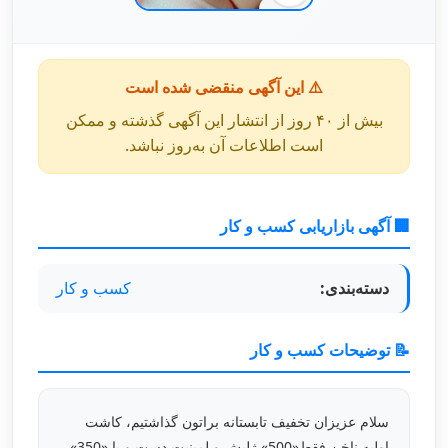
⚠️ این آگهی منقضی شده است
بیش از ۴۰ روز از انتشار این آگهی گذشته و ممکن
است اطلاعات آن به‌روز نباشد.
🏢 آگهی بازاریابی کسب و کار
دسته‌بندی:
کسب و کار
📝 توضیحات کسب و کار
سلام عزیزان تخفیف تابستانه براتون گذاشتیم، کاشت
اولیه ناخن فقط«500» ژلیش و لمینیت دست و پا «350»