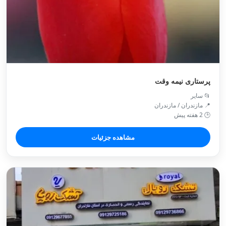
پرستاری نیمه وقت
📂 سایر
📍 مازندران / مازندران
🕒 2 هفته پیش
مشاهده جزئیات