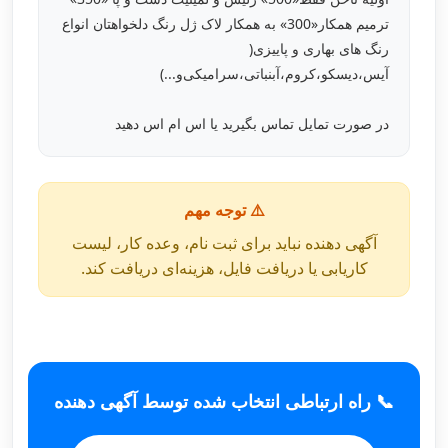
ترمیم همکار«300» به همکار لاک ژل رنگ دلخواهتان انواع
رنگ های بهاری و پاییزی(
آیس،دیسکو،کروم،آبنباتی،سرامیکی‌و...)
در صورت تمایل تماس بگیرید یا اس ام اس دهید
⚠️ توجه مهم
آگهی دهنده نباید برای ثبت نام، وعده کار، لیست
کاریابی یا دریافت فایل، هزینه‌ای دریافت کند.
📞 راه ارتباطی انتخاب شده توسط آگهی دهنده