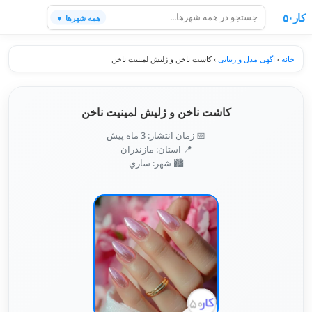
کار۵۰
همه شهرها ▼
خانه
›
اگهی مدل و زیبایی
›
کاشت ناخن و ژلیش لمینیت ناخن
کاشت ناخن و ژلیش لمینیت ناخن
📅 زمان انتشار: 3 ماه پیش
📍 استان: مازندران
🏙️ شهر: ساري