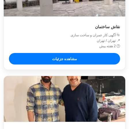
نقاش ساختمان
📂 آگهی کار عمران و ساخت سازی
📍 تهران / تهران
🕒 2 هفته پیش
مشاهده جزئیات