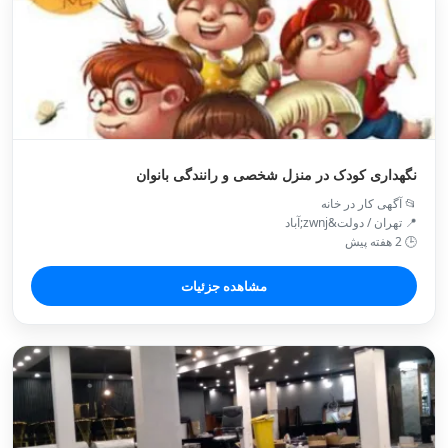
نگهداری کودک در منزل شخصی و رانندگی بانوان
📂 آگهی کار در خانه
📍 تهران / دولت&zwnj;آباد
🕒 2 هفته پیش
مشاهده جزئیات