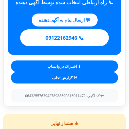
📞 راه ارتباطی انتخاب شده توسط آگهی دهنده
💬 ارسال پیام به آگهی‌دهنده
📞 09122162946
📱 اشتراک در واتساپ
🚨 گزارش تخلف
🔑 کد آگهی: 064325576394278988590316011472
⚠️ هشدار نهایی