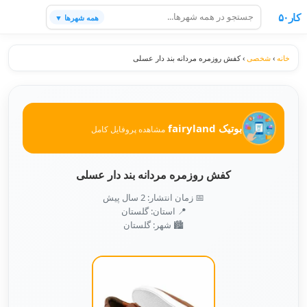
کار۵۰
همه شهرها ▼
خانه
›
شخصی
›
کفش روزمره مردانه بند دار عسلی
بوتیک fairyland
مشاهده پروفایل کامل
کفش روزمره مردانه بند دار عسلی
📅 زمان انتشار: 2 سال پیش
📍 استان: گلستان
🏙️ شهر: گلستان