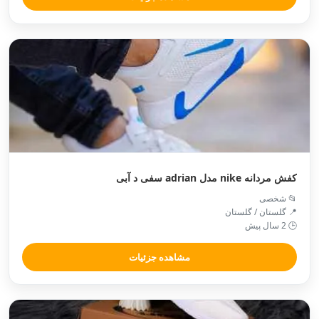
کفش مردانه nike مدل adrian سفی د آبی
📂 شخصی
📍 گلستان / گلستان
🕒 2 سال پیش
مشاهده جزئیات