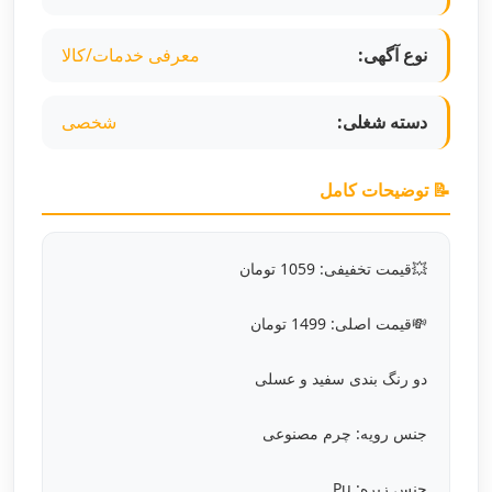
نوع آگهی:
معرفی خدمات/کالا
دسته شغلی:
شخصی
📝 توضیحات کامل
💥قیمت تخفیفی: 1059 تومان
💸قیمت اصلی: 1499 تومان
دو رنگ بندی سفید و عسلی
جنس رویه: چرم مصنوعی
جنس زیره: Pu