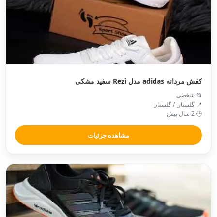
کفش مردانه adidas مدل Rezi سفید مشکی
📂 شخصی
📍 گلستان / گلستان
🕒 2 سال پیش
مشاهده جزئیات