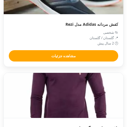
کفش مردانه Adidas مدل Rezi
📂 شخصی
📍 گلستان / گلستان
🕒 2 سال پیش
مشاهده جزئیات