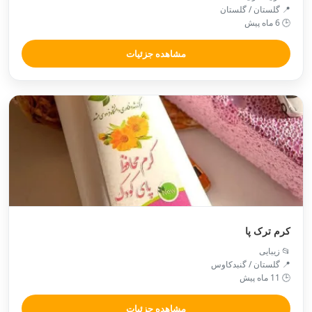
📍 گلستان / گلستان
🕒 6 ماه پیش
مشاهده جزئیات
کرم ترک پا
📂 زیبایی
📍 گلستان / گنبدكاوس
🕒 11 ماه پیش
مشاهده جزئیات