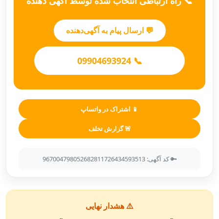
📞 راه ارتباطی انتخاب شده توسط آگهی دهنده
💬 ارسال پیام به آگهی‌دهنده
📞 09904693924
📱 اشتراک در واتساپ
🚨 گزارش تخلف
🔑 کد آگهی: 967004798052682811726434593513
⚠️ هشدار نهایی