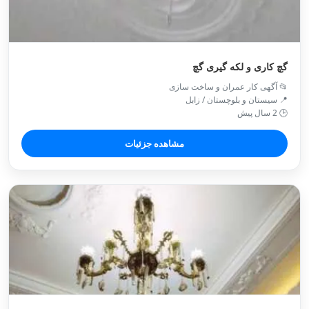
گچ کاری و لکه گیری گچ
📂 آگهی کار عمران و ساخت سازی
📍 سیستان و بلوچستان / زابل
🕒 2 سال پیش
مشاهده جزئیات