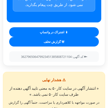
نمی شود. از طریق چت پیغام بگذارید.
📱 اشتراک در واتساپ
🚨 گزارش تخلف
🔑 کد آگهی: 362796506479923451385808721104
⚠️ هشدار نهایی
« انتشار آگهی در سایت کار۵۰ به معنی تایید آگهی دهنده از
طرف سایت کار۵۰ نمی باشد. »
در صورت مواجهه با کلاهبرداری یا مزاحمت، حتماً آگهی را گزارش
دهید.