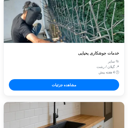
خدمات جوشکاری یحیایی
📂 سایر
📍 گیلان / رشت
🕒 4 هفته پیش
مشاهده جزئیات