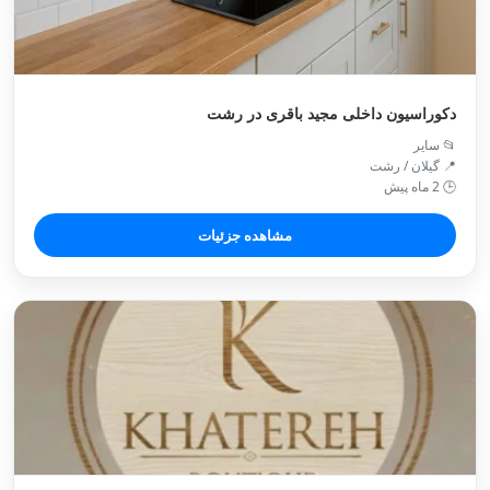
دکوراسیون داخلی مجید باقری در رشت
📂 سایر
📍 گیلان / رشت
🕒 2 ماه پیش
مشاهده جزئیات