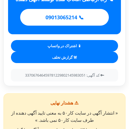
📞 09013065214
📱 اشتراک در واتساپ
🚨 گزارش تخلف
🔑 کد آگهی: 337067646459781229802145983051
⚠️ هشدار نهایی
« انتشار آگهی در سایت کار۵۰ به معنی تایید آگهی دهنده از
طرف سایت کار۵۰ نمی باشد. »