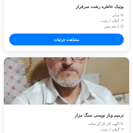
بوتیک خاطره رشت سرفراز
📂 سایر
📍 گیلان / رشت
🕒 2 ماه پیش
مشاهده جزئیات
ترمیم وباز نویسی سنگ مزار
📂 اگهی کار کارگر ساده
📍 گیلان / رشت