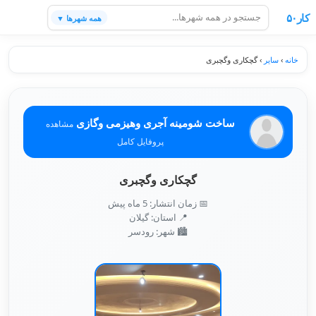
کار۵۰
همه شهرها ▼
خانه
›
سایر
›
گچکاری وگچبری
ساخت شومینه آجری وهیزمی وگازی
مشاهده
پروفایل کامل
گچکاری وگچبری
📅 زمان انتشار: 5 ماه پیش
📍 استان: گیلان
🏙️ شهر: رودسر