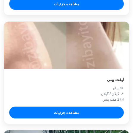
مشاهده جزئیات
لیفت بینی
📂 سایر
📍 گیلان / گیلان
🕒 2 هفته پیش
مشاهده جزئیات