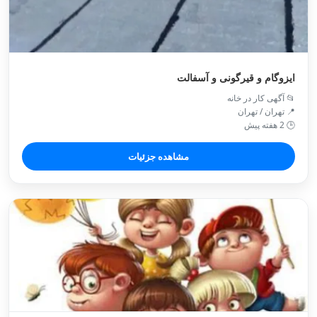
ایزوگام و قیرگونی و آسفالت
📂 آگهی کار در خانه
📍 تهران / تهران
🕒 2 هفته پیش
مشاهده جزئیات