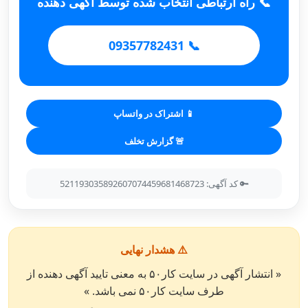
📞 راه ارتباطی انتخاب شده توسط آگهی دهنده
📞 09357782431
📱 اشتراک در واتساپ
🚨 گزارش تخلف
🔑 کد آگهی: 521193035892607074459681468723
⚠️ هشدار نهایی
« انتشار آگهی در سایت کار۵۰ به معنی تایید آگهی دهنده از
طرف سایت کار۵۰ نمی باشد. »