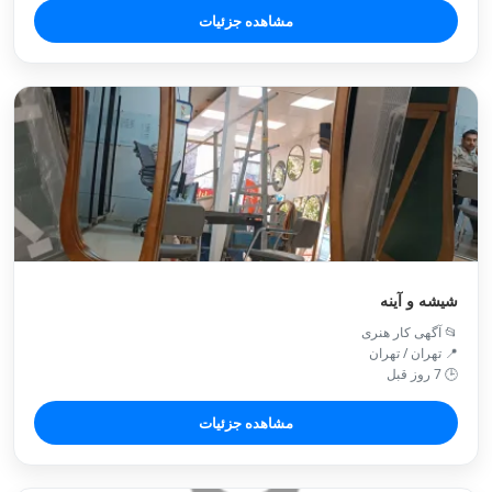
مشاهده جزئیات
شیشه و آینه
📂 آگهی کار هنری
📍 تهران / تهران
🕒 7 روز قبل
مشاهده جزئیات