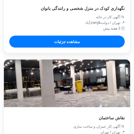
نگهداری کودک در منزل شخصی و رانندگی بانوان
📂 آگهی کار در خانه
📍 تهران / دولت&zwnj;آباد
🕒 3 هفته پیش
مشاهده جزئیات
نقاش ساختمان
📂 آگهی کار عمران و ساخت سازی
📍 تهران / تهران