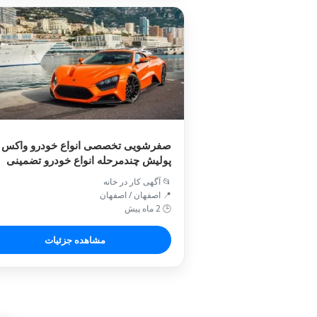
صفرشویی تخصصی انواع خودرو واکس 
پولیش چندمرحله انواع خودرو تضمینی
📂 آگهی کار در خانه
📍 اصفهان / اصفهان
🕒 2 ماه پیش
مشاهده جزئیات