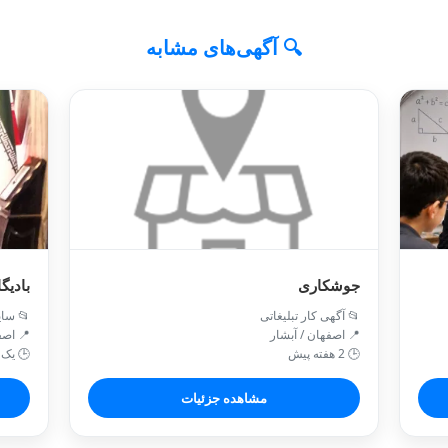
🔍 آگهی‌های مشابه
شخصیت
جوشکاری
 سایر
📂 آگهی کار تبلیغاتی
اصفهان
📍 اصفهان / آبشار
اه پیش
🕒 2 هفته پیش
مشاهده جزئیات