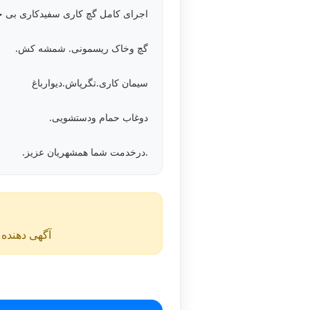
اجرای کامل گچ کاری سفیدکاری بی
گچ وخاک ریسمونی. شمشه کش.
سیمان کاری.تگرپاش.دیوارباغ
دوغاب حمام ودستشویی.
.درخدمت شما همشهریان عزیز.
آگهی دهنده ن