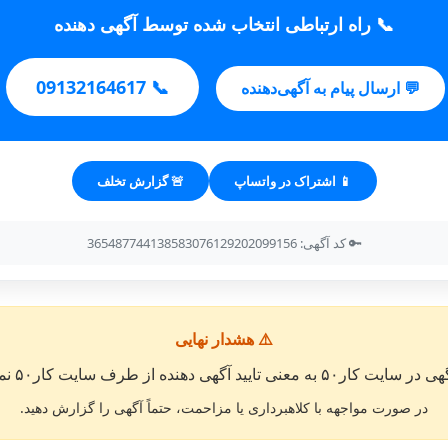
📞 راه ارتباطی انتخاب شده توسط آگهی دهنده
📞 09132164617
💬 ارسال پیام به آگهی‌دهنده
📱 اشتراک در واتساپ
🚨 گزارش تخلف
🔑 کد آگهی: 365487744138583076129202099156
⚠️ هشدار نهایی
معنی تایید آگهی دهنده از طرف سایت کار۵۰ نمی باشد. »
در صورت مواجهه با کلاهبرداری یا مزاحمت، حتماً آگهی را گزارش دهید.