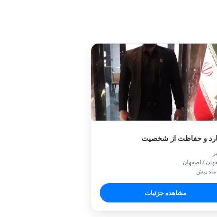
بادیگارد و حفاظت از 

📍 اصفهان / 
🕒 یک م
مشاهده جزئیات