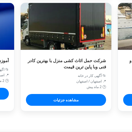
و
شرکت حمل اثاث کشی منزل با بهترین کادر
آموزش
فنی وبا پاین ترین قیمت
📂 اگه
📍 اص
📂 آگهی کار در خانه
🕒 2 ماه پیش
📍 اصفهان / اصفهان
🕒 2 ماه پیش
مشاهده جزئیات