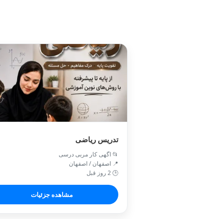
تدریس ریاضی
📂 اگهی کار مربی درسی
📍 اصفهان / اصفهان
🕒 2 روز قبل
مشاهده جزئیات