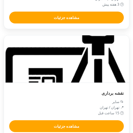
🕒 3 هفته پیش
مشاهده جزئیات
نقشه برداری
📂 سایر
📍 تهران / تهران
🕒 15 ساعت قبل
مشاهده جزئیات