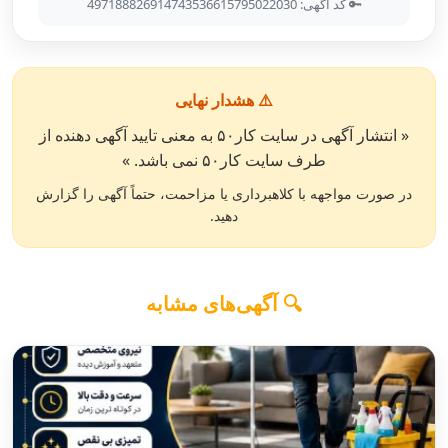
🔑 کد آگهی: 497188826914743536615795022030
⚠️ هشدار نهایی
« انتشار آگهی در سایت کار۵۰ به معنی تایید آگهی دهنده از
طرف سایت کار۵۰ نمی باشد. »
در صورت مواجهه با کلاهبرداری یا مزاحمت، حتماً آگهی را گزارش
دهید.
🔍 آگهی‌های مشابه