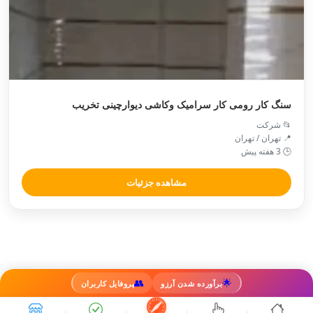
سنگ کار رومی کار سرامیک وکاشی دیوارچینی تخریب
📂 شرکت
📍 تهران / تهران
🕒 3 هفته پیش
مشاهده جزئیات
👥
🌟
برآورده شدن آرزو
پروفایل کاربران