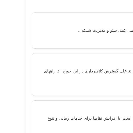
۱. مقدمه ۲. تعاریف و مفاهیم کلیدی ۳. انواع کلاهبرداری در آگهیهای کار در خانه ۴. پادکستهای آموزشی فریبنده و تکنیکهای متداول آنها ۵. علل گسترش کلاهبرداری در این حوزه ۶. راههای
ت. با افزایش تقاضا برای خدمات زیبایی و تنوع