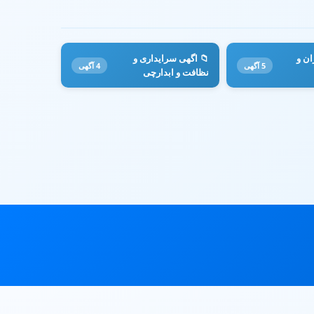
ان و
📁 اگهی سرایداری و
5 آگهی
4 آگهی
نظافت و ابدارچی