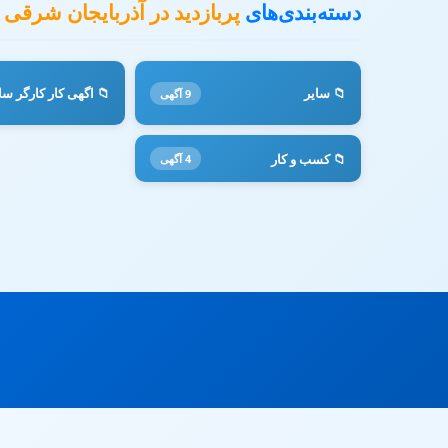
دسته‌بندی‌های
پربازدید در آذربایجان شرقی
📁 سایر
📁 اگهی کار کارگر سا
9 آگهی
📁 کسب و کار
4 آگهی