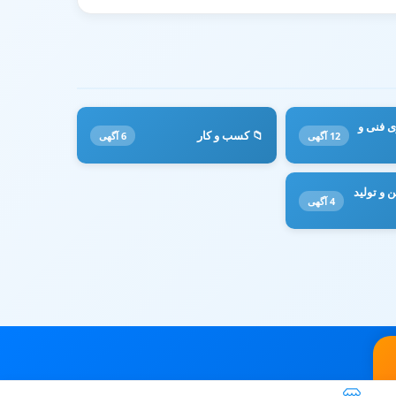
ی فنی و
📁 کسب و کار
12 آگهی
6 آگهی
 و تولید
4 آگهی