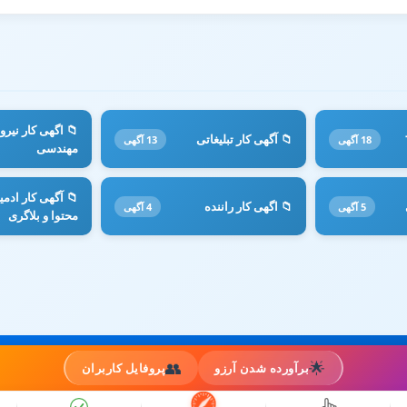
📁 اگهی کار نیرو
📁 آگهی کار تبلیغاتی
18 آگهی
13 آگهی
مهندسی
📁 آگهی کار ادمین
📁 اگهی کار راننده
5 آگهی
4 آگهی
محتوا و بلاگری
👥
🌟
برآورده شدن آرزو
پروفایل کاربران
صفحه اصلی
تماس با ما
قوانین