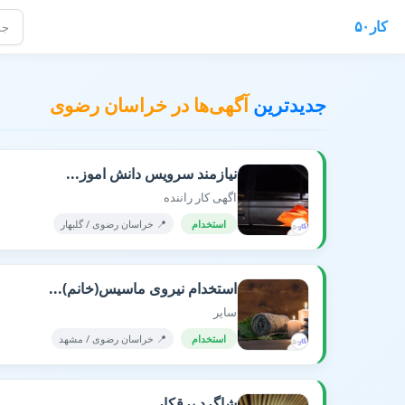
کار۵۰
فرصتها
جدیدترین
آگهی‌ها در خراسان رضوی
نیازمند سرویس دانش اموز...
اگهی کار راننده
استخدام
📍 خراسان رضوی / گلبهار
استخدام نیروی ماسیس(خانم)...
سایر
استخدام
📍 خراسان رضوی / مشهد
شاگرد برقکار...