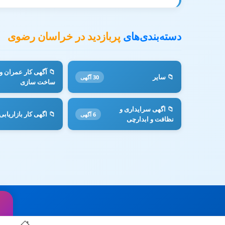
دسته‌بندی‌های
پربازدید در خراسان رضوی
📁 آگهی کار عمران و
📁 سایر
30 آگهی
ساخت سازی
📁 اگهی سرایداری و
📁 اگهی کار بازاریابی
6 آگهی
نظافت و ابدارچی