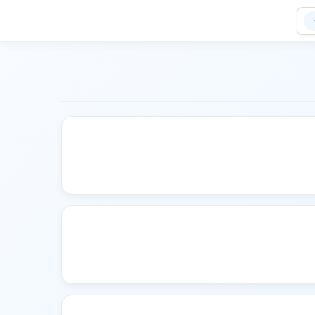
 رضوی