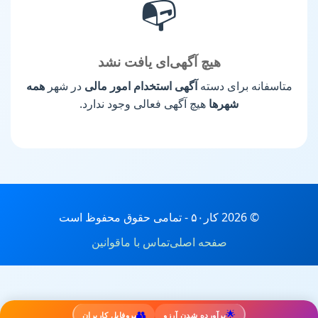
📭
هیچ آگهی‌ای یافت نشد
متاسفانه برای دسته
آگهی استخدام امور مالی
در شهر
همه
شهرها
هیچ آگهی فعالی وجود ندارد.
© 2026 کار۵۰ - تمامی حقوق محفوظ است
صفحه اصلی
تماس با ما
قوانین
👥
🌟
برآورده شدن آرزو
پروفایل کاربران