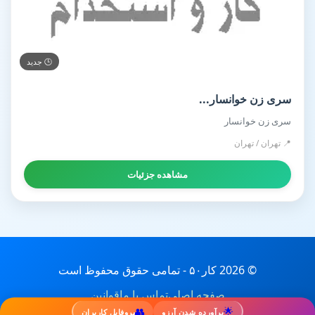
🕒 جدید
سری زن خوانسار...
سری زن خوانسار
📍 تهران / تهران
مشاهده جزئیات
© 2026 کار۵۰ - تمامی حقوق محفوظ است
صفحه اصلی
تماس با ما
قوانین
👥
🌟
برآورده شدن آرزو
پروفایل کاربران