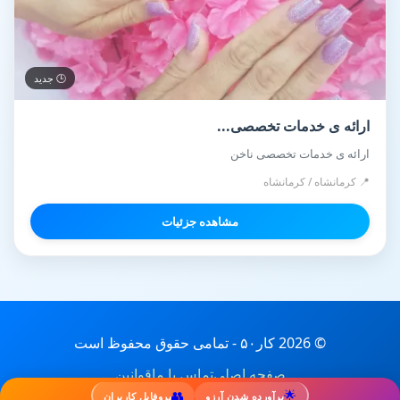
🕒 جدید
ارائه ی خدمات تخصصی...
ارائه ی خدمات تخصصی ناخن
📍 کرمانشاه / کرمانشاه
مشاهده جزئیات
© 2026 کار۵۰ - تمامی حقوق محفوظ است
صفحه اصلی
تماس با ما
قوانین
👥
🌟
برآورده شدن آرزو
پروفایل کاربران