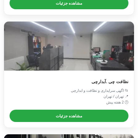
مشاهده جزئیات
نظافت چی .آبدارچی
📂 اگهی سرایداری و نظافت و ابدارچی
📍 تهران / تهران
🕒 2 هفته پیش
مشاهده جزئیات