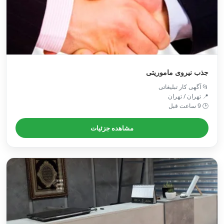
جذب نیروی ماموریتی
📂 آگهی کار تبلیغاتی
📍 تهران / تهران
🕒 9 ساعت قبل
مشاهده جزئیات