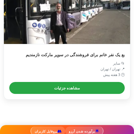
بع یک نفر خانم برای فروشندگی در سوپر مارکت نازمندیم
📂 سایر
📍 تهران / تهران
🕒 3 هفته پیش
مشاهده جزئیات
👥
🌟
برآورده شدن آرزو
پروفایل کاربران