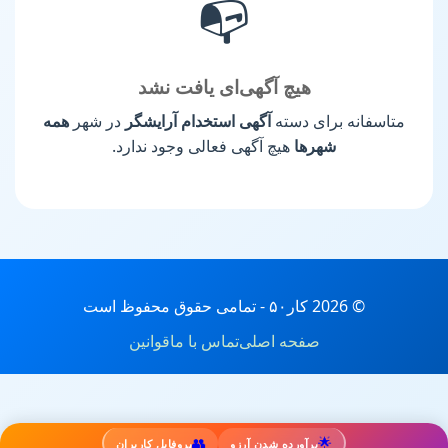
📭
هیچ آگهی‌ای یافت نشد
متاسفانه برای دسته
آگهی استخدام آرایشگر
در شهر
همه
شهرها
هیچ آگهی فعالی وجود ندارد.
© 2026 کار۵۰ - تمامی حقوق محفوظ است
صفحه اصلی
تماس با ما
قوانین
👥
🌟
برآورده شدن آرزو
پروفایل کاربران