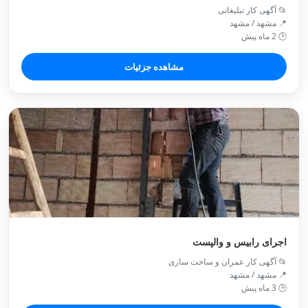
📂 آگهی کار تبلیغاتی
📍 مشهد / مشهد
🕒 2 ماه پیش
مشاهده جزئیات
اجرای رابیس و والپست
📂 آگهی کار عمران و ساخت سازی
📍 مشهد / مشهد
🕒 3 ماه پیش