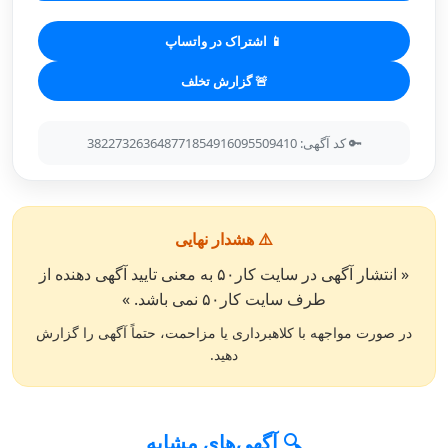
📱 اشتراک در واتساپ
🚨 گزارش تخلف
🔑 کد آگهی: 382273263648771854916095509410
⚠️ هشدار نهایی
« انتشار آگهی در سایت کار۵۰ به معنی تایید آگهی دهنده از
طرف سایت کار۵۰ نمی باشد. »
در صورت مواجهه با کلاهبرداری یا مزاحمت، حتماً آگهی را گزارش
دهید.
🔍 آگهی‌های مشابه