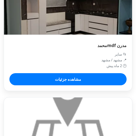
مدرن mdfمحمد
📂 سایر
📍 مشهد / مشهد
🕒 2 ماه پیش
مشاهده جزئیات