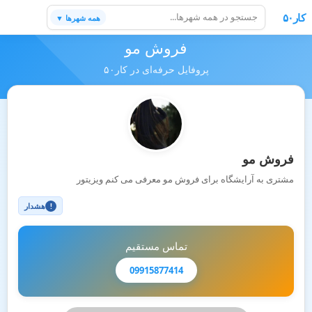
کار۵۰
همه شهرها ▼
فروش مو
پروفایل حرفه‌ای در کار۵۰
فروش مو
مشتری به آرایشگاه برای فروش مو معرفی می کنم ویزیتور
هشدار
!
تماس مستقیم
09915877414