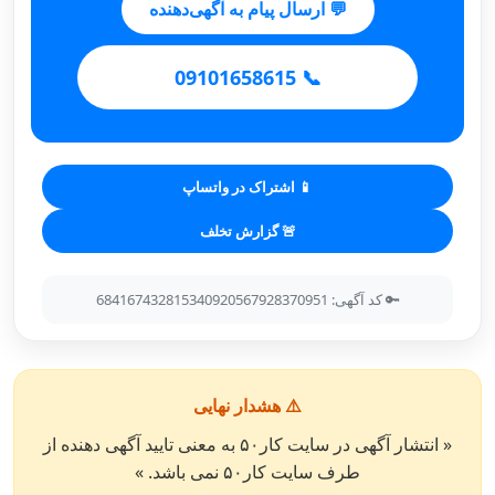
💬 ارسال پیام به آگهی‌دهنده
📞 09101658615
📱 اشتراک در واتساپ
🚨 گزارش تخلف
🔑 کد آگهی: 684167432815340920567928370951
⚠️ هشدار نهایی
« انتشار آگهی در سایت کار۵۰ به معنی تایید آگهی دهنده از
طرف سایت کار۵۰ نمی باشد. »