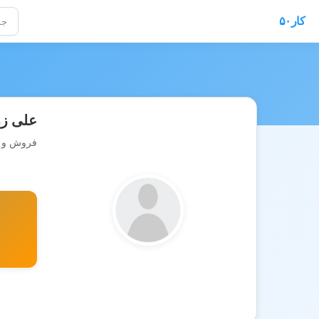
کار۵۰
علی زر
فروش و ن