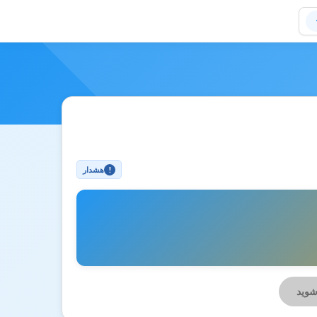
هشدار
!
شوید