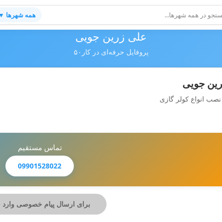
همه شهرها ▼
علی زرین جویی
پروفایل حرفه‌ای در کار۵۰
ین جویی
صب انواع کولر گازی
تماس مستقیم
09901528022
برای ارسال پیام خصوصی وارد 