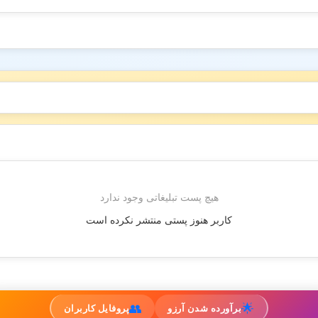
هیچ پست تبلیغاتی وجود ندارد
کاربر هنوز پستی منتشر نکرده است
👥
🌟
برآورده شدن آرزو
پروفایل کاربران