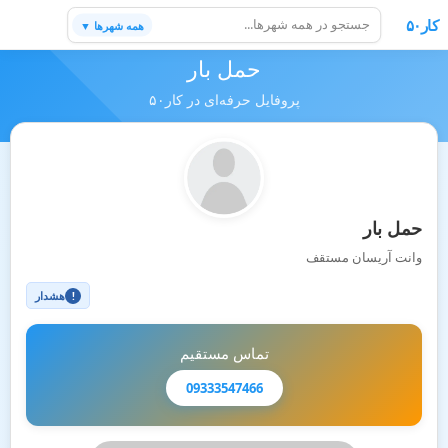
کار۵۰
همه شهرها ▼
حمل بار
پروفایل حرفه‌ای در کار۵۰
حمل بار
وانت آریسان مستقف
هشدار
!
تماس مستقیم
09333547466