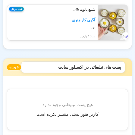
شمع بابونه 🌼...
کسب و کار
آگهی کار هنری
یزد
1505 بازدید
پست های تبلیغاتی در اکسپلور سایت
0 پست
هیچ پست تبلیغاتی وجود ندارد
کاربر هنوز پستی منتشر نکرده است