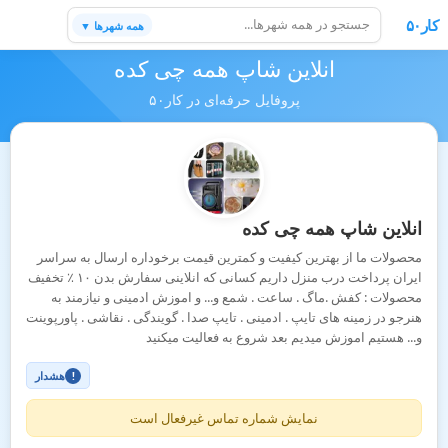
کار۵۰
همه شهرها ▼
انلاین شاپ همه چی کده
پروفایل حرفه‌ای در کار۵۰
انلاین شاپ همه چی کده
محصولات ما از بهترین کیفیت و کمترین قیمت برخوداره ارسال به سراسر
ایران پرداخت درب منزل داریم کسانی که انلاینی سفارش بدن ۱۰ ٪ تخفیف
محصولات : کفش .ماگ . ساعت . شمع و... و اموزش ادمینی و نیازمند به
هنرجو در زمینه های تایپ . ادمینی . تایپ صدا . گویندگی . نقاشی . پاورپوینت
و... هستیم اموزش میدیم بعد شروع به فعالیت میکنید
هشدار
!
نمایش شماره تماس غیرفعال است