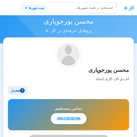
کار۵۰
همه شهرها ▼
محسن پورجوپاری
پروفایل حرفه‌ای در کار۵۰
محسن پورجوپاری
ام دی اف کارم استاد
هشدار
!
تماس مستقیم
09023038296