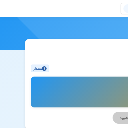
هشدار
!
شوید