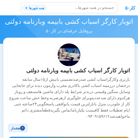
کار۵۰
همه شهرها ▼
اتوبار کارگر اسباب کشی بابیمه وبارنامه دولتی
پروفایل حرفه‌ای در کار۵۰
اتوبار کارگر اسباب کشی بابیمه وبارنامه دولتی
باربری وکارگراسباب کشی صدرصدتضمینی بابیش از۱۵سال سابقه
درخشان درزمینه اسباب کشی باکادری مجرب وآزمون دیده برای جابجایی
وسایل سنگین وقیمتی دربدتر شرایط پله دارای ماشین هامسقف و روباز
هرکدوم دارای صدعددپتوبرای جلوگیری ازهرضربه وخط خش ساعت شروع
کار از جلودرب منزل بانازلترین قیمت یاتوافقی پاسخگویی۲۴ساعته حتی
ایام تعطیلات فقط کافیست یکبارباماتماس بگیریدقطعآمشتری دائم
ماخواهیدشد۰۹۳۰۹۱۵۹۶۱۲
هشدار
!