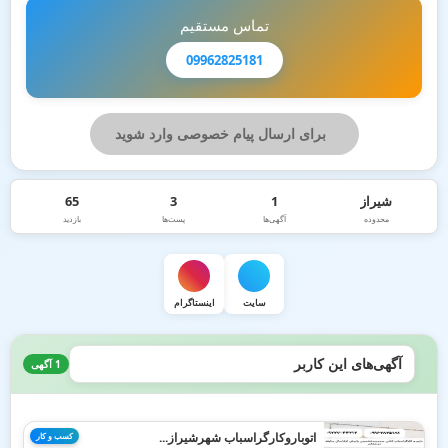
تماس مستقیم
09962825181
برای ارسال پیام خصوصی وارد شوید
شیراز
1
3
65
محدوده
آگهی‌ها
پست‌ها
بازدید
سایت
اینستاگرام
آگهی‌های این کاربر
1 آگهی
اتوباروکارگراسباب شهرشیراز...
کسب و کار