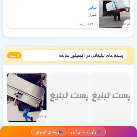
سایر
شیراز
44910 بازدید
پست های تبلیغاتی در اکسپلور سایت
3 پست
👥
🌟
برآورده شدن آرزو
پروفایل کاربران