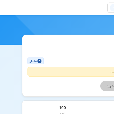
هشدار
!
ست
شوید
100
بازدید