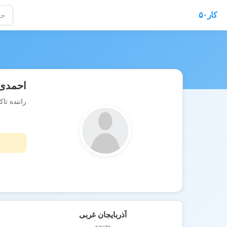
کار۵۰
احمدی
راننده ت
آذربایجان غربی
محدوده